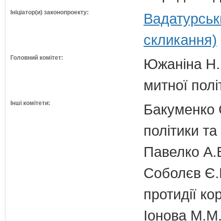
Ініціатор(и) законопроекту:
Вадатурськи
скликання)
Головний комітет:
Южаніна Н.П
митної полі
Інші комітети:
Бакуменко О
політики та
Павелко А.
Соболєв Є.В
протидії кор
Іонова М.М.