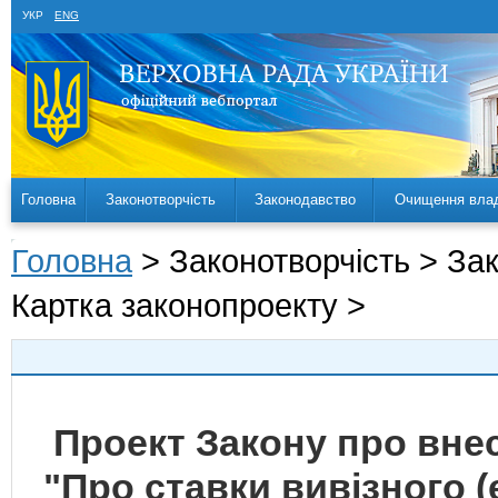
УКР
ENG
Головна
Законотворчість
Законодавство
Очищення вла
Головна
> Законотворчість > За
Картка законопроекту >
Проект Закону про внес
"Про ставки вивізного (