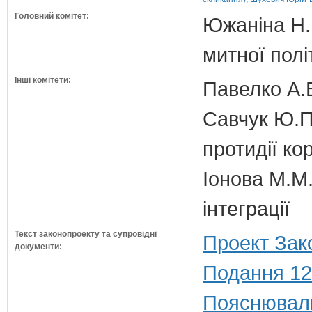
Головний комітет:
Южаніна Н.П
митної полі
Інші комітети:
Павелко А.
Савчук Ю.П.
протидії кор
Іонова М.М.
інтеграції
Текст законопроекту та супровідні
Проект Зак
документи:
Подання 12
Пояснюваль