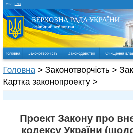
УКР
ENG
Головна
Законотворчість
Законодавство
Очищення вла
Головна
> Законотворчість > За
Картка законопроекту >
Проект Закону про вн
кодексу України (щод