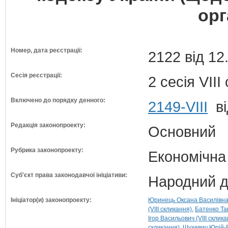
орг
Номер, дата реєстрації:
2122 від 12
Сесія реєстрації:
2 сесія VII
Включено до порядку денного:
2149-VIII
ві
Редакція законопроекту:
Основний
Рубрика законопроекту:
Економічна
Суб'єкт права законодавчої ініціативи:
Народний д
Ініціатор(и) законопроекту:
Юринець Оксана Василівна (
(VIII скликання)
Батенко Тар
Ігор Васильович (VIII склик
скликання)
Шухевич Юрій-Б