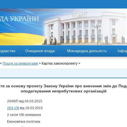
одавство
Очищення влади
Міжнародна діяльність
Інфо
 >
Пошук за реквізитами
> Картка законопроекту >
я за основу проекту Закону України про внесення змін до По
оподаткування неприбуткових організацій
2049/П від 04.03.2015
264-VIII
від 18.03.2015
2 сесія VIII скликання
Економічна політика