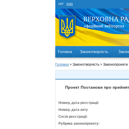
УКР
ENG
Головна
Законотворчість
Закон
Головна
> Законотворчість > Законопроекти
Проект Постанови про прийнятт
Номер, дата реєстрації:
Номер, дата акту
Сесія реєстрації:
Рубрика законопроекту: