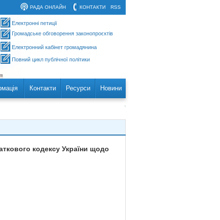
РАДА ОНЛАЙН
КОНТАКТИ
RSS
Електронні петиції
Громадське обговорення законопроєктів
Електронний кабінет громадянина
Повний цикл публічної політики
рмація
Контакти
Ресурси
Новини
даткового кодексу України щодо