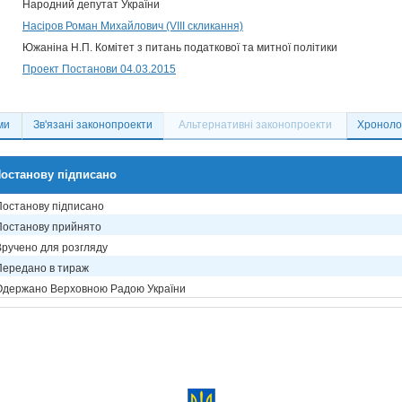
Народний депутат України
Насіров Роман Михайлович (VIII скликання)
Южаніна Н.П. Комітет з питань податкової та митної політики
Проект Постанови 04.03.2015
ми
Зв'язані законопроекти
Альтернативні законопроекти
Хронолог
останову підписано
Постанову підписано
Постанову прийнято
Вручено для розгляду
Передано в тираж
Одержано Верховною Радою України