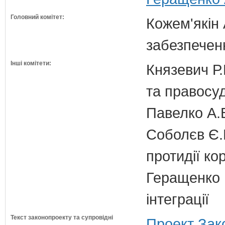
Головний комітет:
Кожем'якін 
забезпечен
Інші комітети:
Князевич Р.
та правосу
Павелко А.
Соболєв Є.В
протидії кор
Геращенко І
інтеграції
Текст законопроекту та супровідні
Проект Зак