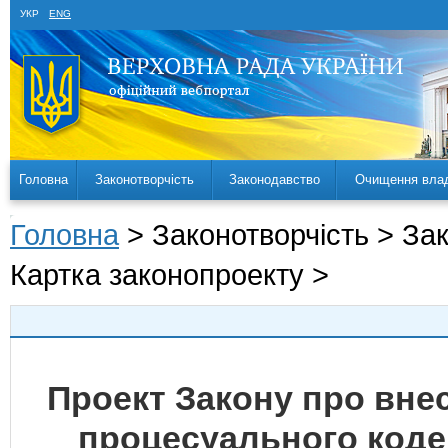
УКР
ENG
Головна
Законотворчість
Законодавство
Очищення вла
Головна
> Законотворчість > За
Картка законопроекту >
Проект Закону про вне
процесуального кодек