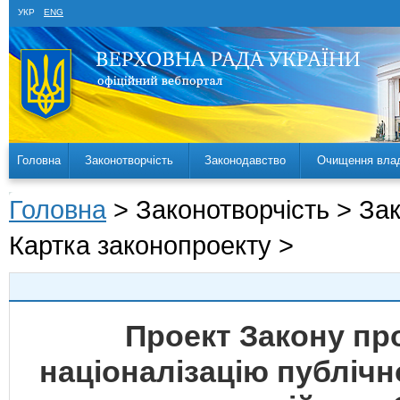
УКР
ENG
Головна
Законотворчість
Законодавство
Очищення вла
Головна
> Законотворчість > За
Картка законопроекту >
Проект Закону пр
націоналізацію публічн