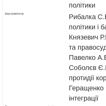
політики
Інші комітети:
Рибалка С.В
політики і б
Князевич Р.
та правосу
Павелко А.
Соболєв Є.В
протидії кор
Геращенко І
інтеграції