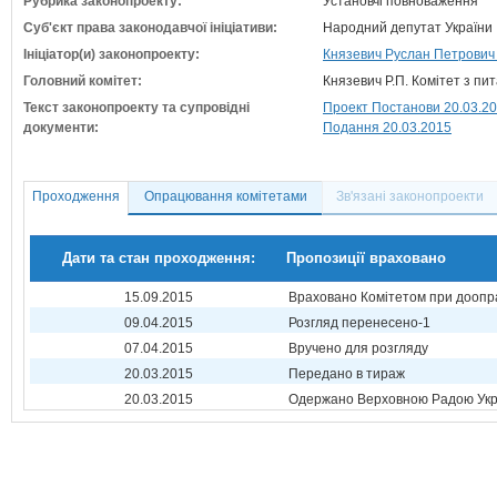
Рубрика законопроекту:
Установчі повноваження
Суб'єкт права законодавчої ініціативи:
Народний депутат України
Ініціатор(и) законопроекту:
Князевич Руслан Петрович (
Головний комітет:
Князевич Р.П. Комітет з пи
Текст законопроекту та супровідні
Проект Постанови 20.03.2
документи:
Подання 20.03.2015
Проходження
Опрацювання комітетами
Зв'язані законопроекти
Дати та стан проходження:
Пропозиції враховано
15.09.2015
Враховано Комітетом при доопр
09.04.2015
Розгляд перенесено-1
07.04.2015
Вручено для розгляду
20.03.2015
Передано в тираж
20.03.2015
Одержано Верховною Радою Укр