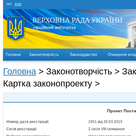
УКР
ENG
Головна
Законотворчість
Законодавство
Очищення вла
Головна
> Законотворчість > За
Картка законопроекту >
Проект Поста
Номер, дата реєстрації:
2451 від 20.03.2015
Сесія реєстрації:
2 сесія VIII скликання