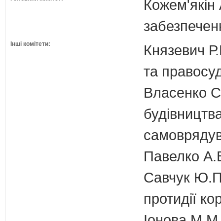
Кожем'якін 
забезпечен
Інші комітети:
Князевич Р.
та правосу
Власенко С
будівництва
самовряду
Павелко А.
Савчук Ю.П.
протидії кор
Іонова М.М.