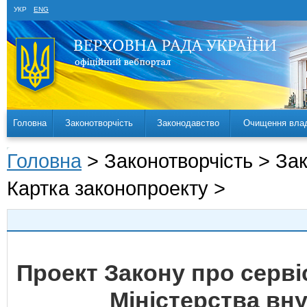
УКР
ENG
Головна
Законотворчість
Законодавство
Очищення вла
Головна
> Законотворчість > За
Картка законопроекту >
Проект Закону про сервіс
Міністерства вну