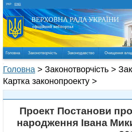
УКР
ENG
Головна
Законотворчість
Законодавство
Очищення вла
Головна
> Законотворчість > За
Картка законопроекту >
Проект Постанови про 
народження Івана Мик