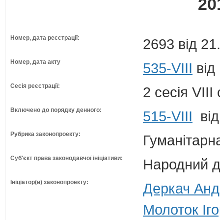
20
Номер, дата реєстрації:
2693 від 21
Номер, дата акту
535-VIII
від
Сесія реєстрації:
2 сесія VII
Включено до порядку денного:
515-VIII
від
Рубрика законопроекту:
Гуманітарна
Суб'єкт права законодавчої ініціативи:
Народний д
Ініціатор(и) законопроекту:
Деркач Андр
Молоток Іго