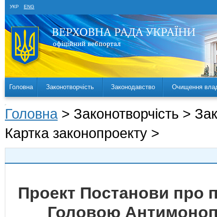
УКР
ENG
Головна
Законотворчість
Законодавство
Очищення вла
Головна
> Законотворчість > За
Картка законопроекту >
Проект Постанови про 
Головою Антимонопо