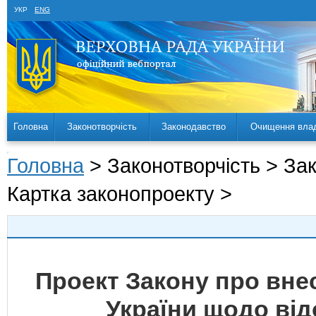
УКР
ENG
Головна
Законотворчість
Законодавство
Очищення вла
Головна
> Законотворчість > За
Картка законопроекту >
Проект Закону про внес
України щодо від