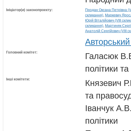
Ініціатор(и) законопроекту:
Продан Оксана Петрівна (VI
скликання)
Маркевич Яросл
Юрій Віталійович (VIII скли
скликання)
Мартиняк Сергій
Анатолій Сергійович (VIII с
Авторський
Головний комітет:
Галасюк В.В
політики т
Інші комітети:
Князевич Р.
та правосу
Іванчук А.В
політики