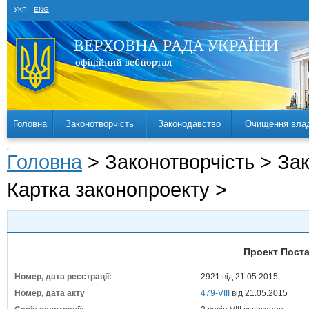
УКР
ENG
Головна
Законотворчість
Законодавство
Очищення вла
Головна
> Законотворчість > За
Картка законопроекту >
Проект Поста
Номер, дата реєстрації:
2921 від 21.05.2015
Номер, дата акту
479-VIII
від 21.05.2015