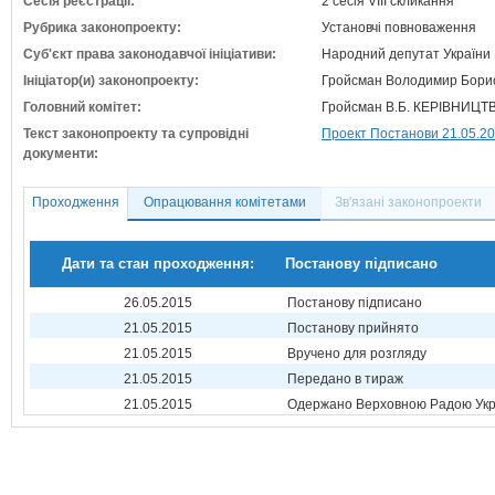
Сесія реєстрації:
2 сесія VIII скликання
Рубрика законопроекту:
Установчі повноваження
Суб'єкт права законодавчої ініціативи:
Народний депутат України
Ініціатор(и) законопроекту:
Гройсман Володимир Борис
Головний комітет:
Гройсман В.Б. КЕРІВНИЦ
Текст законопроекту та супровідні
Проект Постанови 21.05.2
документи:
Проходження
Опрацювання комітетами
Зв'язані законопроекти
Дати та стан проходження:
Постанову підписано
26.05.2015
Постанову підписано
21.05.2015
Постанову прийнято
21.05.2015
Вручено для розгляду
21.05.2015
Передано в тираж
21.05.2015
Одержано Верховною Радою Укр