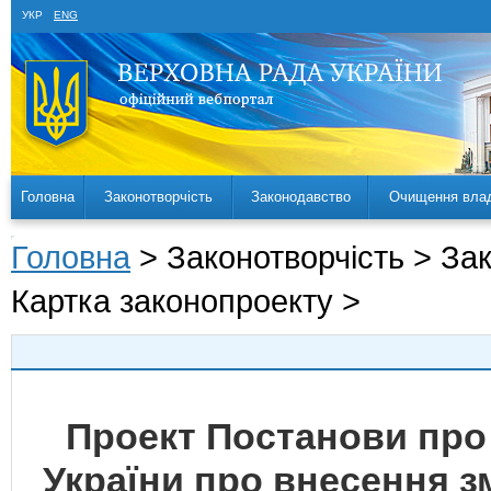
УКР
ENG
Головна
Законотворчість
Законодавство
Очищення вла
Головна
> Законотворчість > За
Картка законопроекту >
Проект Постанови про
України про внесення з