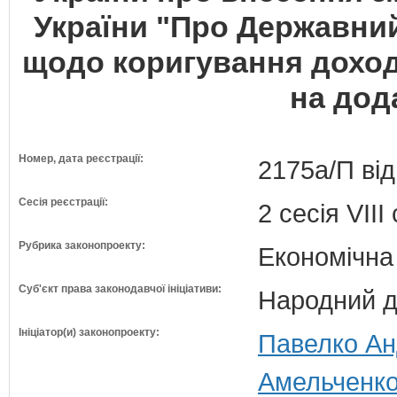
України "Про Державний
щодо коригування доход
на дод
Номер, дата реєстрації:
2175а/П від
Сесія реєстрації:
2 сесія VII
Рубрика законопроекту:
Економічна
Суб'єкт права законодавчої ініціативи:
Народний д
Ініціатор(и) законопроекту:
Павелко Анд
Амельченко