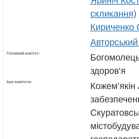
Яриніч Кос
скликання)
Кириченко 
Авторський
Головний комітет:
Богомолець
здоров'я
Інші комітети:
Кожем'якін 
забезпечен
Скуратовськ
містобудув