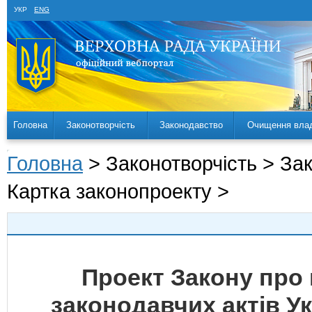
УКР
ENG
Головна
Законотворчість
Законодавство
Очищення вла
Головна
> Законотворчість > За
Картка законопроекту >
Проект Закону про 
законодавчих актів У