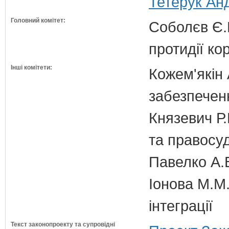
Тетерук Анд
Головний комітет:
Соболєв Є.В
протидії кор
Інші комітети:
Кожем'якін 
забезпечен
Князевич Р.
та правосу
Павелко А.
Іонова М.М.
інтеграції
Текст законопроекту та супровідні