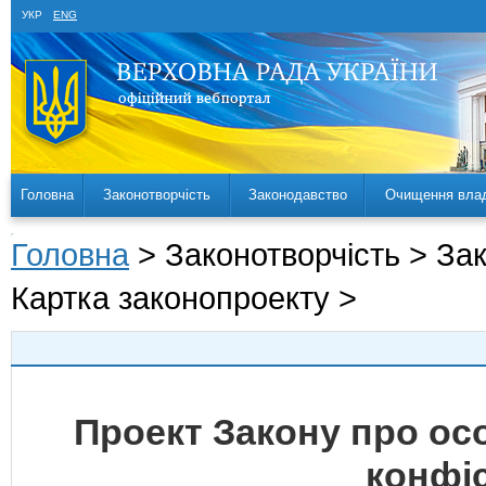
УКР
ENG
Головна
Законотворчість
Законодавство
Очищення вла
Головна
> Законотворчість > За
Картка законопроекту >
Проект Закону про ос
конфіс