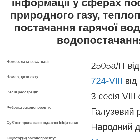
інформації у сферах пос
природного газу, тепло
постачання гарячої вод
водопостачанн
Номер, дата реєстрації:
2505а/П від
Номер, дата акту
724-VIII
від
Сесія реєстрації:
3 сесія VII
Рубрика законопроекту:
Галузевий 
Суб'єкт права законодавчої ініціативи:
Народний д
Ініціатор(и) законопроекту: