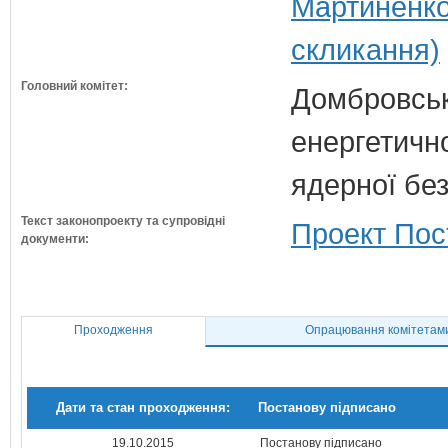
Мартиненко
скликання)
Головний комітет:
Домбровськи
енергетично
ядерної бе
Текст законопроекту та супровідні
Проект Пос
документи:
Проходження
Опрацювання комітетам
Дати та стан проходження:
Постанову підписано
19.10.2015
Постанову підписано