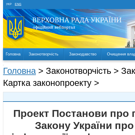
УКР
ENG
Головна
Законотворчість
Законодавство
Очищення вла
Головна
> Законотворчість > За
Картка законопроекту >
Проект Постанови про 
Закону України про