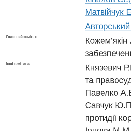
Матвійчук Е
Авторський
Головний комітет:
Кожем'якін 
забезпечен
Інші комітети:
Князевич Р.
та правосу
Павелко А.
Савчук Ю.П.
протидії кор
Іонова М.М.