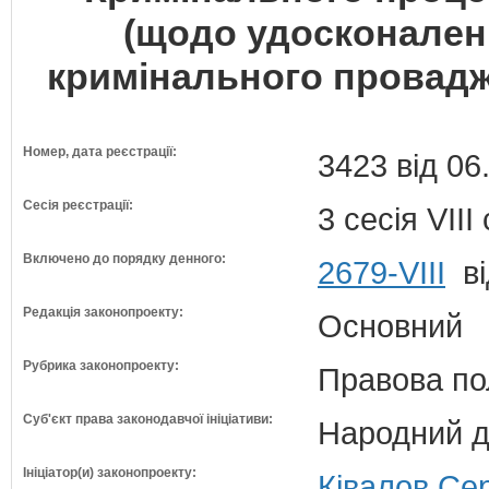
(щодо удосконален
кримінального провадже
Номер, дата реєстрації:
3423 від 06
Сесія реєстрації:
3 сесія VII
Включено до порядку денного:
2679-VIII
ві
Редакція законопроекту:
Основний
Рубрика законопроекту:
Правова по
Суб'єкт права законодавчої ініціативи:
Народний д
Ініціатор(и) законопроекту:
Ківалов Сер