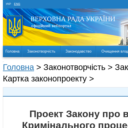
УКР
ENG
Головна
Законотворчість
Законодавство
Очищення вла
Головна
> Законотворчість > За
Картка законопроекту >
Проект Закону про в
Кримінального проце