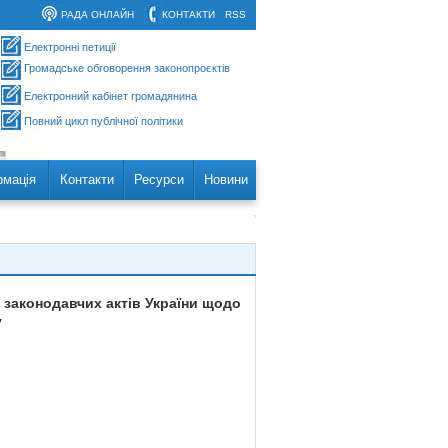
РАДА ОНЛАЙН
КОНТАКТИ
RSS
Електронні петиції
Громадське обговорення законопроєктів
Електронний кабінет громадянина
Повний цикл публічної політики
рмація
Контакти
Ресурси
Новини
 законодавчих актів України щодо
у