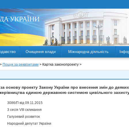
одавство
Очищення влади
Міжнародна діяльність
Інфо
 >
Пошук за реквізитами
> Картка законопроекту >
за основу проекту Закону України про внесення змін до деяких
керівництва єдиною державною системою цивільного захист
3086/П від 09.11.2015
3 сесія VIII скликання
Галузевий розвиток
Народний депутат України