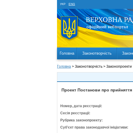
УКР
ENG
Головна
Законотворчість
Закон
Головна
> Законотворчість > Законопроекти
Проект Постанови про прийняття 
Номер, дата реєстрації:
Сесія реєстрації:
Рубрика законопроекту:
Суб'єкт права законодавчої ініціативи: