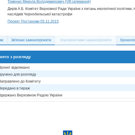
Томенко Микола Володимирович (VIII скликання)
Дирів А.Б. Комітет Верховної Ради України з питань екологічної політики,
наслідків Чорнобильської катастрофи
Проект Постанови 05.11.2015
ми
Зв'язані законопроекти
Альтернативні законопроекти
Хронолог
нято з розгляду
Проект відкликано
Вручено для розгляду
Направлено до Комітету
Передано в тираж
Одержано Верховною Радою України