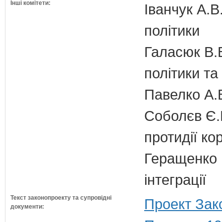
Інші комітети:
Іванчук А.В
політики
Галасюк В.В
політики т
Павелко А.
Соболєв Є.В
протидії кор
Геращенко І
інтеграції
Текст законопроекту та супровідні
Проект Зак
документи: