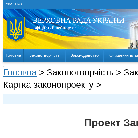
УКР
ENG
Головна
Законотворчість
Законодавство
Очищення вла
Головна
> Законотворчість > За
Картка законопроекту >
Проект За