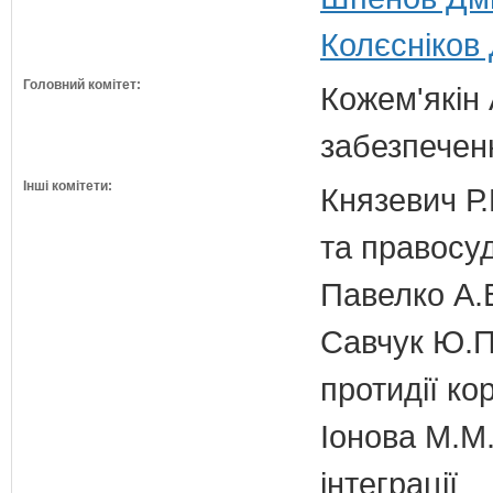
Колєсніков 
Головний комітет:
Кожем'якін 
забезпечен
Інші комітети:
Князевич Р.
та правосу
Павелко А.
Савчук Ю.П.
протидії кор
Іонова М.М.
інтеграції