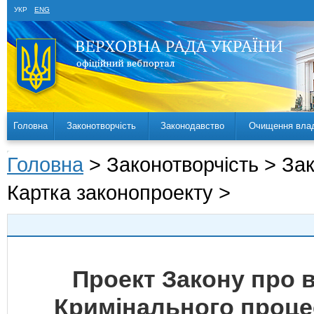
УКР
ENG
Головна
Законотворчість
Законодавство
Очищення вла
Головна
> Законотворчість > За
Картка законопроекту >
Проект Закону про в
Кримінального проце