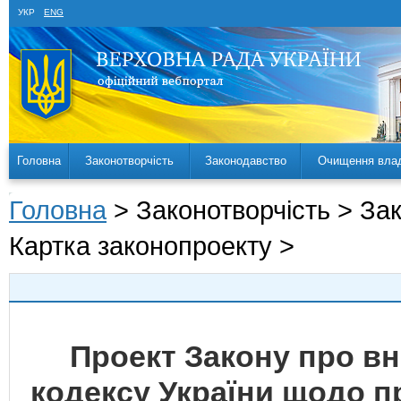
УКР
ENG
Головна
Законотворчість
Законодавство
Очищення вла
Головна
> Законотворчість > За
Картка законопроекту >
Проект Закону про вн
кодексу України щодо п