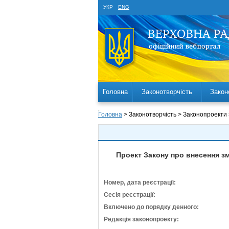
УКР
ENG
Головна
Законотворчість
Закон
Головна
> Законотворчість > Законопроекти
Проект Закону про внесення зм
Номер, дата реєстрації:
Сесія реєстрації:
Включено до порядку денного:
Редакція законопроекту: