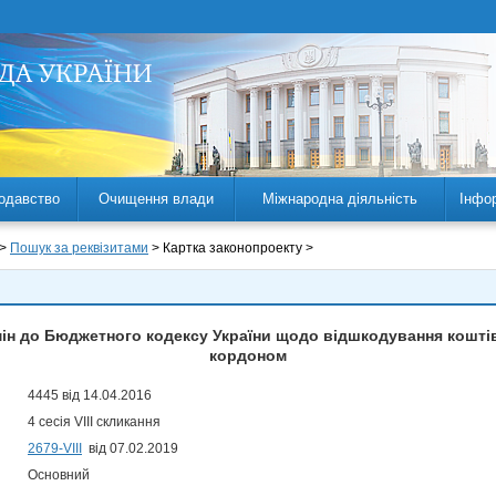
одавство
Очищення влади
Міжнародна діяльність
Інфо
 >
Пошук за реквізитами
> Картка законопроекту >
ін до Бюджетного кодексу України щодо відшкодування коштів
кордоном
4445 від 14.04.2016
4 сесія VIII скликання
2679-VIII
від 07.02.2019
Основний