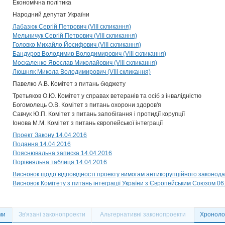
Економічна політика
Народний депутат України
Лабазюк Сергій Петрович (VIII скликання)
Мельничук Сергій Петрович (VIII скликання)
Головко Михайло Йосифович (VIII скликання)
Бандуров Володимир Володимирович (VIII скликання)
Москаленко Ярослав Миколайович (VIII скликання)
Люшняк Микола Володимирович (VIII скликання)
Павелко А.В. Комітет з питань бюджету
Третьяков О.Ю. Комітет у справах ветеранів та осіб з інвалідністю
Богомолець О.В. Комітет з питань охорони здоров'я
Савчук Ю.П. Комітет з питань запобігання і протидії корупції
Іонова М.М. Комітет з питань європейської інтеграції
Проект Закону 14.04.2016
Подання 14.04.2016
Пояснювальна записка 14.04.2016
Порівняльна таблиця 14.04.2016
Висновок щодо відповідності проекту вимогам антикорупційного законода
Висновок Комітету з питань інтеграції України з Європейським Союзом 06
ми
Зв'язані законопроекти
Альтернативні законопроекти
Хронолог