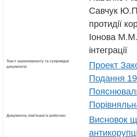
Савчук Ю.П.
протидії кор
Іонова М.М.
інтеграції
Текст законопроекту та супровідні
Проект Зак
документи:
Подання 19
Пояснюваль
Порівняльн
Документи, пов'язані із роботою:
Висновок щ
антикорупц