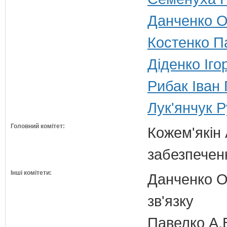
Данченко Ол
Костенко Па
Діденко Іго
Рибак Іван 
Лук'янчук Р
Головний комітет:
Кожем'якін 
забезпечен
Інші комітети:
Данченко О.
зв'язку
Павелко А.