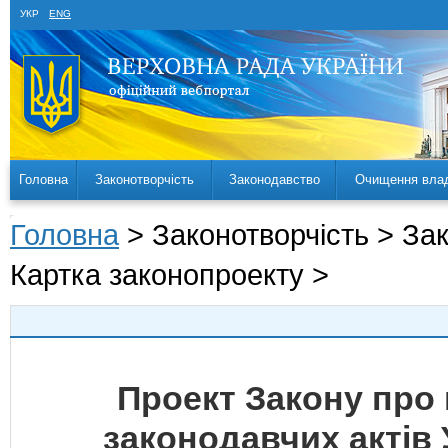
УКР
ENG
Головна
Законотворчість
Законодавство
Очищення вла
Головна
> Законотворчість > За
Картка законопроекту >
Проект Закону про 
законодавчих актів