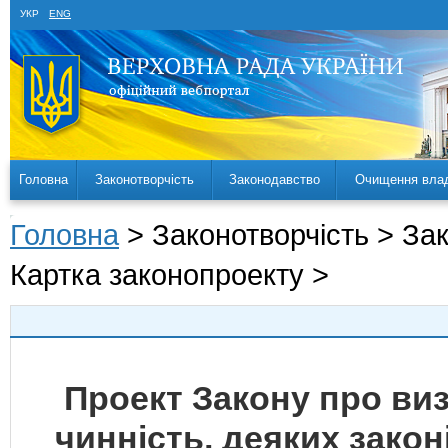
УКР
ENG
Головна
Законотворчість
Законодавство
Очищення вла
Головна
> Законотворчість > За
Картка законопроекту >
Проект Закону про ви
чинність, деяких зако