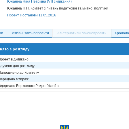
Южаніна Ніна Петрівна (VIII скликання)
Южаніна Н.П. Комітет з питань податкової та митної політики
Проект Постанови 11.05.2016
ми
Зв'язані законопроекти
Альтернативні законопроекти
Хронолог
нято з розгляду
Проект відкликано
Вручено для розгляду
Направлено до Комітету
Передано в тираж
Одержано Верховною Радою України