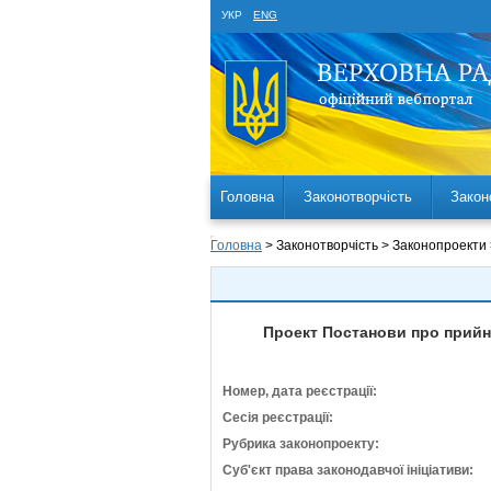
УКР
ENG
Головна
Законотворчість
Закон
Головна
> Законотворчість > Законопроекти
Проект Постанови про прийня
Номер, дата реєстрації:
Сесія реєстрації:
Рубрика законопроекту:
Суб'єкт права законодавчої ініціативи: