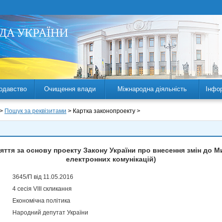
одавство
Очищення влади
Міжнародна діяльність
Інфо
 >
Пошук за реквізитами
> Картка законопроекту >
ття за основу проекту Закону України про внесення змін до М
електронних комунікацій)
3645/П від 11.05.2016
4 сесія VIII скликання
Економічна політика
Народний депутат України