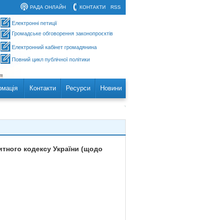
РАДА ОНЛАЙН
КОНТАКТИ
RSS
Електронні петиції
Громадське обговорення законопроєктів
Електронний кабінет громадянина
Повний цикл публічної політики
рмація
Контакти
Ресурси
Новини
итного кодексу України (щодо