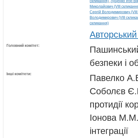
скликання)
Луценко Ігор Ві
Миколайович (VIII скликанн
Сергій Володимирович (VIII
Володимирович (VIII склика
скликання)
Авторський
Головний комітет:
Пашинський
безпеки і о
Інші комітети:
Павелко А.
Соболєв Є.В
протидії кор
Іонова М.М.
інтеграції