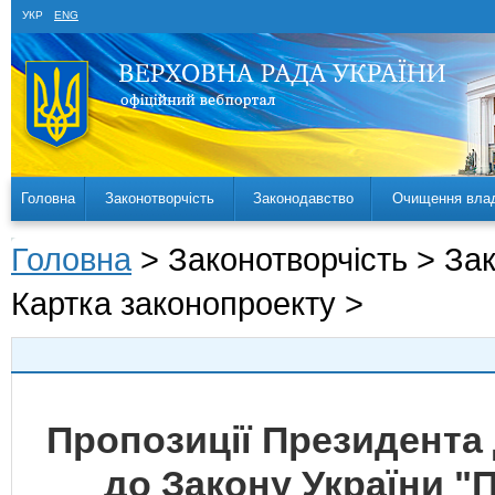
УКР
ENG
Головна
Законотворчість
Законодавство
Очищення вла
Головна
> Законотворчість > За
Картка законопроекту >
Пропозиції Президента 
до Закону України "П