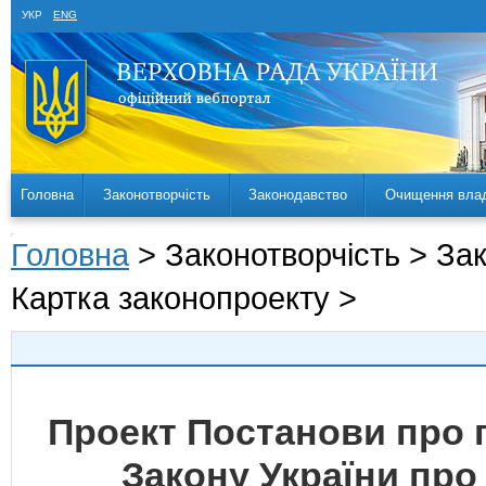
УКР
ENG
Головна
Законотворчість
Законодавство
Очищення вла
Головна
> Законотворчість > За
Картка законопроекту >
Проект Постанови про 
Закону України про