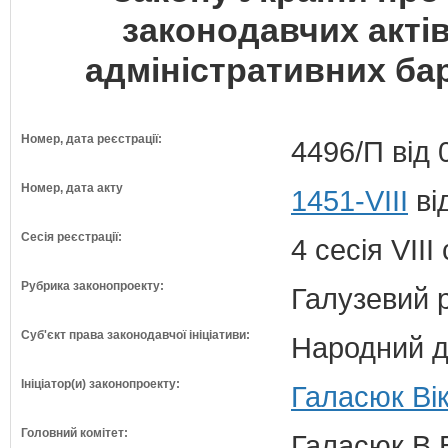
законодавчих акті
адміністративних бар
Номер, дата реєстрації:
4496/П від 
Номер, дата акту
1451-VIII
ві
Сесія реєстрації:
4 сесія VII
Рубрика законопроекту:
Галузевий 
Суб'єкт права законодавчої ініціативи:
Народний д
Ініціатор(и) законопроекту:
Галасюк Вік
Головний комітет:
Галасюк В.В