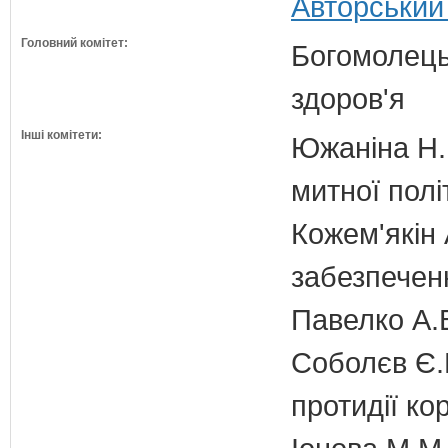
Авторський
Головний комітет:
Богомолець
здоров'я
Інші комітети:
Южаніна Н.П
митної полі
Кожем'якін 
забезпечен
Павелко А.
Соболєв Є.В
протидії кор