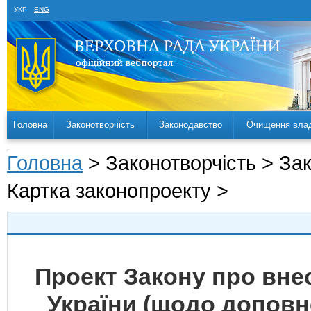
УКР
ENG
Головна
Законотворчість
Законодавство
Очищення вла
Головна
> Законотворчість > За
Картка законопроекту >
Проект Закону про внес
України (щодо доповн