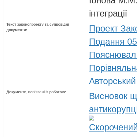
Іонова М.М.
інтеграції
Текст законопроекту та супровідні
Проект Зак
документи:
Подання 05
Пояснюваль
Порівняльн
Авторський
Документи, пов'язані із роботою:
Висновок щ
антикорупц