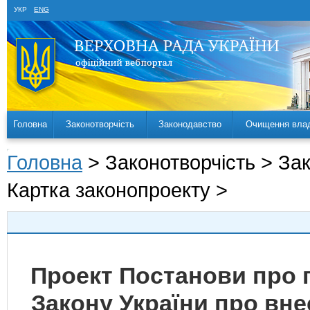
УКР
ENG
Головна
Законотворчість
Законодавство
Очищення вла
Головна
> Законотворчість > За
Картка законопроекту >
Проект Постанови про 
Закону України про вне