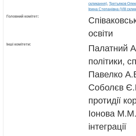
скликання)
Третьяков Олек
Ірина Степанівна (VIII скли
Головний комітет:
Співаковськ
освіти
Інші комітети:
Палатний А.
політики, с
Павелко А.
Соболєв Є.В
протидії кор
Іонова М.М.
інтеграції