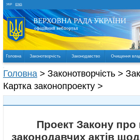
УКР
ENG
Головна
Законотворчість
Законодавство
Очищення вла
Головна
> Законотворчість > За
Картка законопроекту >
Проект Закону про 
законодавчих актів щод