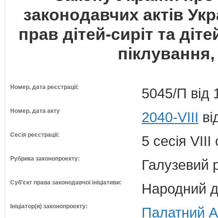
законодавчих актів Ук
прав дітей-сиріт та діт
піклування, 
Номер, дата реєстрації:
5045/П від 
Номер, дата акту
2040-VIII
ві
Сесія реєстрації:
5 сесія VII
Рубрика законопроекту:
Галузевий 
Суб'єкт права законодавчої ініціативи:
Народний д
Ініціатор(и) законопроекту:
Палатний Ар