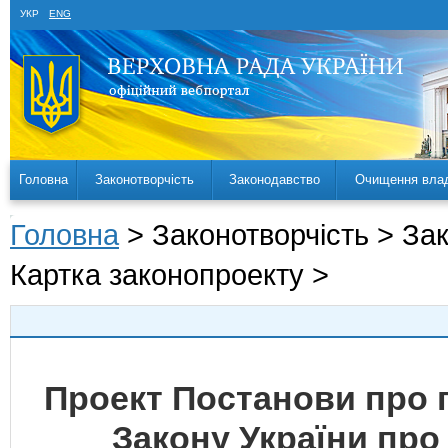
УКР
ENG
Головна
Законотворчість
Законодавство
Очищення вла
Головна
> Законотворчість > За
Картка законопроекту >
Проект Постанови про 
Закону України про