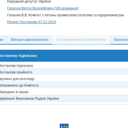
Народний депутат України
Галасюк Віктор Валерійович (VIII скликання)
Галасюк В.В. Комітет з питань промислової політики та підприємництва
Проект Постанови 07.12.2016
ми
Зв'язані законопроекти
Альтернативні законопроекти
Хронолог
останову підписано
Постанову підписано
Постанову прийнято
Вручено для розгляду
Направлено до Комітету
Передано в тираж
Одержано Верховною Радою України