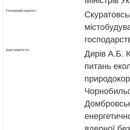
Міністрів У
Головний комітет:
Скуратовськ
містобудув
господарст
Інші комітети:
Дирів А.Б. 
питань екол
природокори
Чорнобильс
Домбровськи
енергетично
ядерної бе