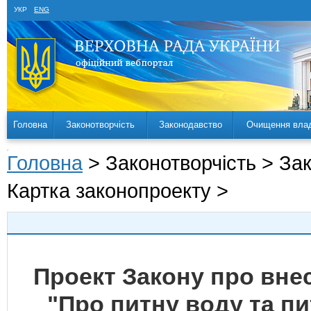
УКР
ENG
Головна
Законотворчість
Законодавство
Очищення вла
Головна
> Законотворчість > За
Картка законопроекту >
Проект Закону про внес
"Про питну воду та п