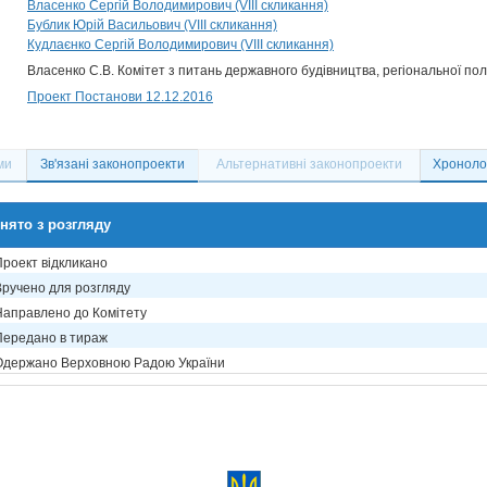
Власенко Сергій Володимирович (VIII скликання)
Бублик Юрій Васильович (VIII скликання)
Кудлаєнко Сергій Володимирович (VIII скликання)
Власенко С.В. Комітет з питань державного будівництва, регіональної по
Проект Постанови 12.12.2016
ми
Зв'язані законопроекти
Альтернативні законопроекти
Хронолог
нято з розгляду
Проект відкликано
Вручено для розгляду
Направлено до Комітету
Передано в тираж
Одержано Верховною Радою України