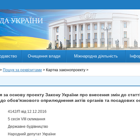
одавство
Очищення влади
Міжнародна діяльність
Інфо
 >
Пошук за реквізитами
> Картка законопроекту >
 за основу проекту Закону України про внесення змін до статті
одо обов'язкового оприлюднення актів органів та посадових о
4142/П від 12.12.2016
5 сесія VIII скликання
Державне будівництво
Народний депутат України