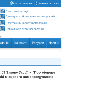
РАДА ОНЛАЙН
КОНТАКТИ
RSS
Електронні петиції
Громадське обговорення законопроєктів
Електронний кабінет громадянина
Повний цикл публічної політики
рмація
Контакти
Ресурси
Новини
 59 Закону України "Про місцеве
сіб місцевого самоврядування)