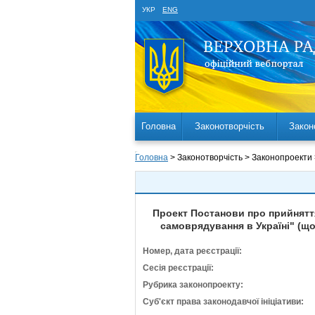
УКР
ENG
Головна
Законотворчість
Закон
Головна
> Законотворчість > Законопроекти
Проект Постанови про прийняття
самоврядування в Україні" (щ
Номер, дата реєстрації:
Сесія реєстрації:
Рубрика законопроекту:
Суб'єкт права законодавчої ініціативи: