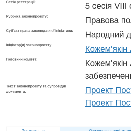
Сесія реєстрації:
5 сесія VII
Рубрика законопроекту:
Правова по
Суб'єкт права законодавчої ініціативи:
Народний д
Ініціатор(и) законопроекту:
Кожем'якін 
Головний комітет:
Кожем'якін 
забезпечен
Текст законопроекту та супровідні
Проект Пос
документи:
Проект Пост
Проходження
Опрацювання комітетам