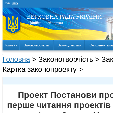
УКР
ENG
Головна
Законотворчість
Законодавство
Очищення вла
Головна
> Законотворчість > За
Картка законопроекту >
Проект Постанови пр
перше читання проектів 