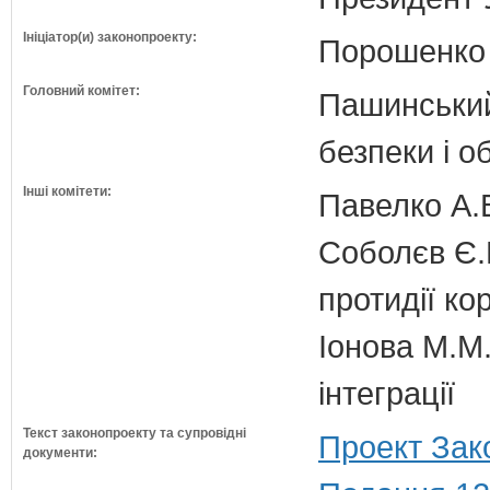
Ініціатор(и) законопроекту:
Порошенко 
Головний комітет:
Пашинський
безпеки і о
Інші комітети:
Павелко А.
Соболєв Є.В
протидії кор
Іонова М.М.
інтеграції
Текст законопроекту та супровідні
Проект Зак
документи: