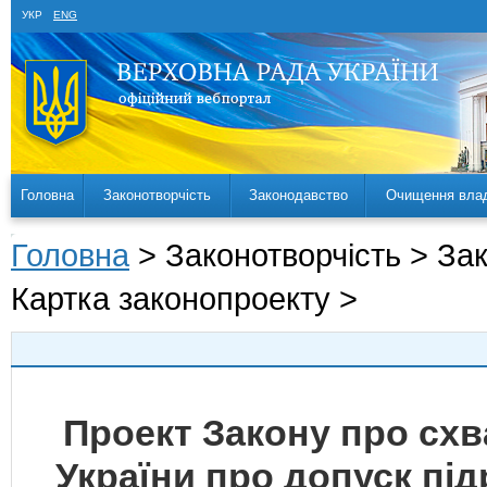
УКР
ENG
Головна
Законотворчість
Законодавство
Очищення вла
Головна
> Законотворчість > За
Картка законопроекту >
Проект Закону про сх
України про допуск під