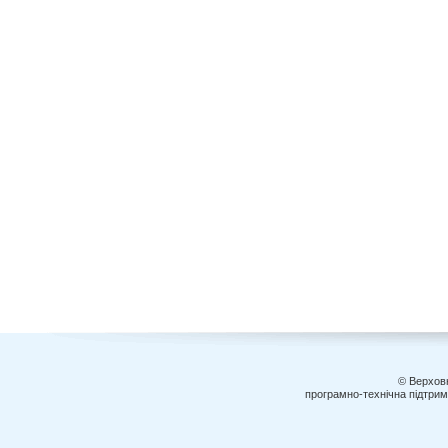
© Верховн
програмно-технічна підтри