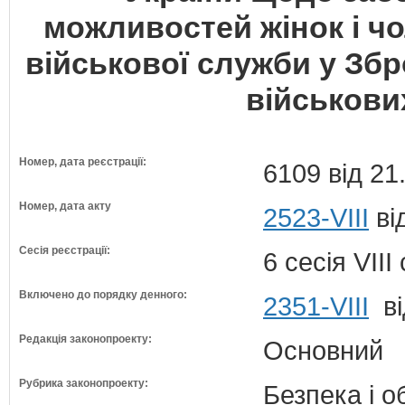
можливостей жінок і чо
військової служби у Збр
військов
Номер, дата реєстрації:
6109 від 21
Номер, дата акту
2523-VIII
ві
Сесія реєстрації:
6 сесія VII
Включено до порядку денного:
2351-VIII
ві
Редакція законопроекту:
Основний
Рубрика законопроекту:
Безпека і 