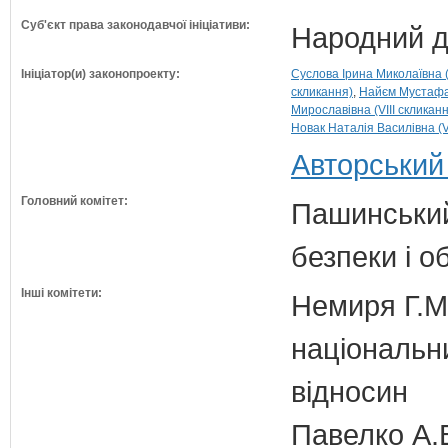
Суб'єкт права законодавчої ініціативи:
Народний д
Ініціатор(и) законопроекту:
Суслова Ірина Миколаївна (
скликання)
Найєм Мустафа-
Мирославівна (VIII скликан
Новак Наталія Василівна (V
Авторський
Головний комітет:
Пашинський
безпеки і о
Інші комітети:
Немиря Г.М.
національн
відносин
Павелко А.