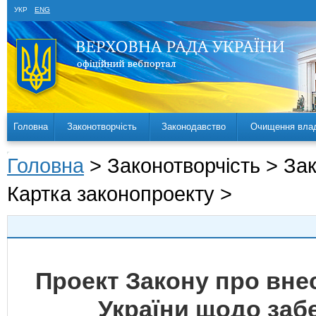
УКР
ENG
Головна
Законотворчість
Законодавство
Очищення вла
Головна
> Законотворчість > За
Картка законопроекту >
Проект Закону про внес
України щодо забе