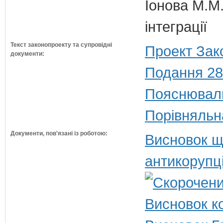
Іонова М.М.
інтеграції
Текст законопроекту та супровідні
Проект Зак
документи:
Подання 28
Пояснюваль
Порівняльн
Документи, пов'язані із роботою:
Висновок щ
антикорупц
Висновок ко