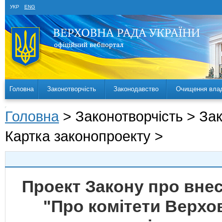
УКР
ENG
Головна
Законотворчість
Законодавство
Очищення вла
Головна
> Законотворчість > За
Картка законопроекту >
Проект Закону про внес
"Про комітети Верхов