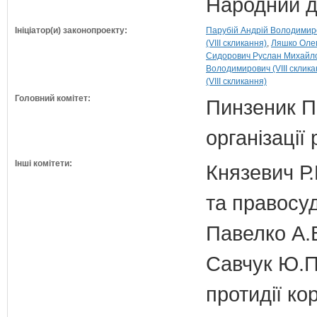
Народний д
Ініціатор(и) законопроекту:
Парубій Андрій Володимиров
(VIII скликання)
Ляшко Олег
Сидорович Руслан Михайлов
Володимирович (VIII склика
(VIII скликання)
Головний комітет:
Пинзеник П.
організації
Інші комітети:
Князевич Р.
та правосу
Павелко А.
Савчук Ю.П.
протидії кор