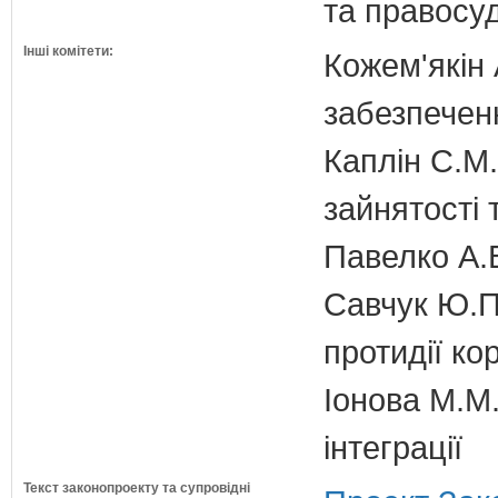
та правосу
Інші комітети:
Кожем'якін 
забезпечен
Каплін С.М.
зайнятості 
Павелко А.
Савчук Ю.П.
протидії кор
Іонова М.М.
інтеграції
Текст законопроекту та супровідні