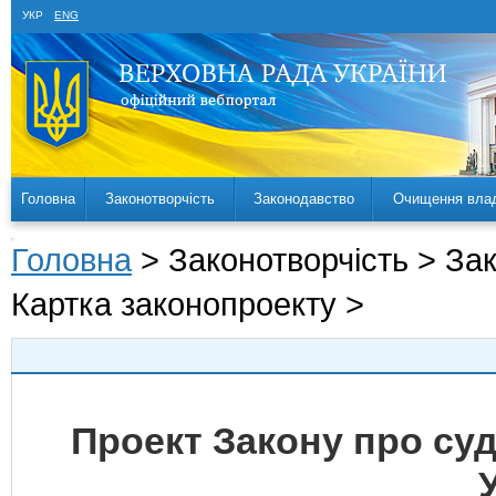
УКР
ENG
Головна
Законотворчість
Законодавство
Очищення вла
Головна
> Законотворчість > За
Картка законопроекту >
Проект Закону про суд