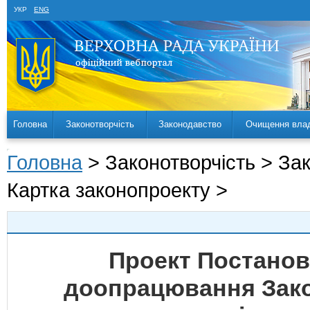
УКР
ENG
Головна
Законотворчість
Законодавство
Очищення вла
Головна
> Законотворчість > За
Картка законопроекту >
Проект Постанов
доопрацювання Зако