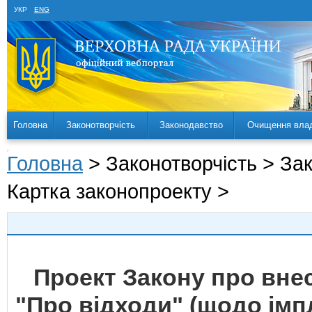
УКР
ENG
Головна
Законотворчість
Законодавство
Очищення вла
Головна
> Законотворчість > За
Картка законопроекту >
Проект Закону про внес
"Про відходи" (щодо імп