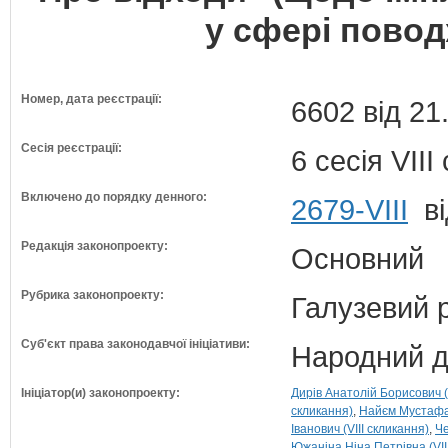
у сфері повод
Номер, дата реєстрації:
6602 від 21
Сесія реєстрації:
6 сесія VII
Включено до порядку денного:
2679-VIII
ві
Редакція законопроекту:
Основний
Рубрика законопроекту:
Галузевий 
Суб'єкт права законодавчої ініціативи:
Народний д
Ініціатор(и) законопроекту:
Дирів Анатолій Борисович (
скликання)
Найєм Мустафа-
Іванович (VIII скликання)
Че
Южаніна Ніна Петрівна (VII