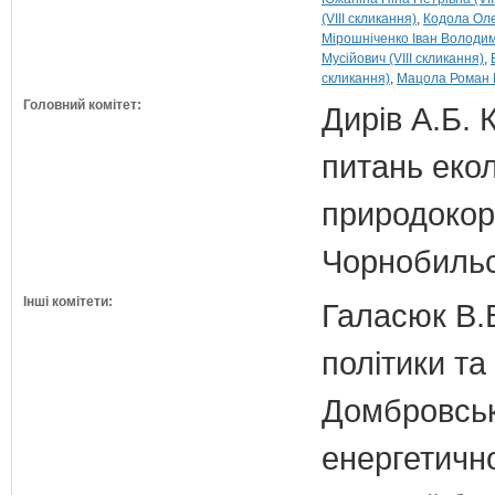
(VIII скликання)
Кодола Оле
Мірошніченко Іван Володими
Мусійович (VIII скликання)
скликання)
Мацола Роман М
Головний комітет:
Дирів А.Б. 
питань екол
природокори
Чорнобильс
Інші комітети:
Галасюк В.В
політики т
Домбровськи
енергетично