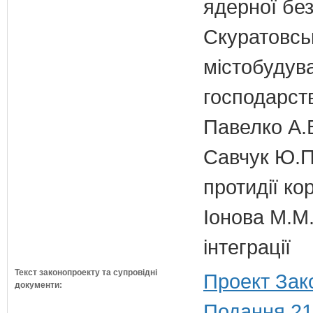
ядерної бе
Скуратовськ
містобудув
господарст
Павелко А.
Савчук Ю.П.
протидії кор
Іонова М.М.
інтеграції
Текст законопроекту та супровідні
Проект Зак
документи:
Подання 21