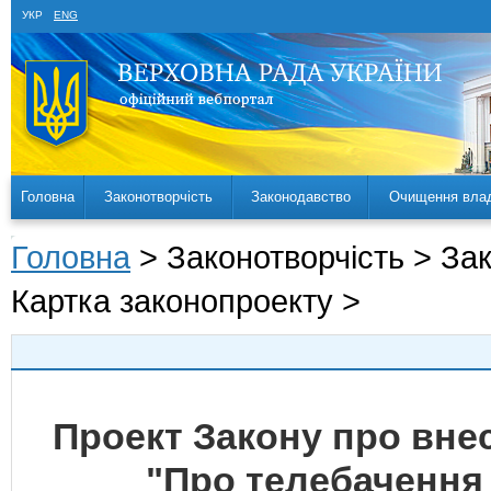
УКР
ENG
Головна
Законотворчість
Законодавство
Очищення вла
Головна
> Законотворчість > За
Картка законопроекту >
Проект Закону про внес
"Про телебачення