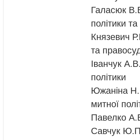
Галасюк В.В
політики т
Князевич Р.
та правосу
Іванчук А.В
політики
Южаніна Н.П
митної полі
Павелко А.
Савчук Ю.П.