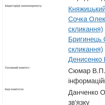
Ініціатор(и) законопроекту:
Княжицький
Сочка Олек
скликання)
Бригинець 
скликання)
Денисенко В
Головний комітет:
Сюмар В.П.
інформаційн
Інші комітети:
Данченко О.
зв'язку