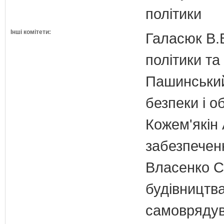
політики
Інші комітети:
Галасюк В.В
політики т
Пашинський
безпеки і о
Кожем'якін 
забезпечен
Власенко С
будівництва
самовряду