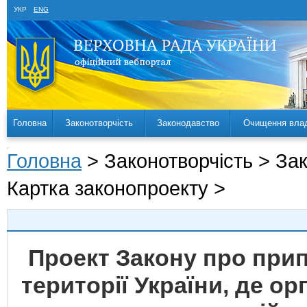
УКР
ENG
Головна
Законотворчість
Законодавство
Очищення вла
Головна
> Законотворчість > За
Картка законопроекту >
Проект Закону про при
території України, де о