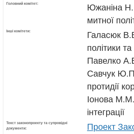
Головний комітет:
Южаніна Н.П
митної полі
Інші комітети:
Галасюк В.В
політики т
Павелко А.
Савчук Ю.П.
протидії кор
Іонова М.М.
інтеграції
Текст законопроекту та супровідні
Проект Зак
документи: