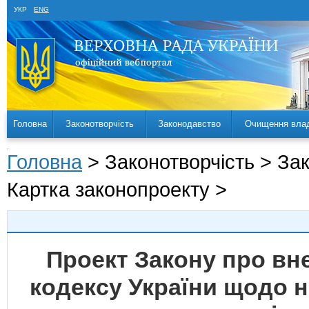
УКР
ENG
Головна
Законотворчість
Законодавство
Очищення вла
Головна
> Законотворчість > За
Картка законопроекту >
Проект Закону про вн
кодексу України щодо 