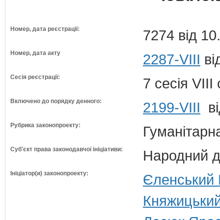
Номер, дата реєстрації:
7274 від 10
Номер, дата акту
2287-VIII
ві
Сесія реєстрації:
7 сесія VII
Включено до порядку денного:
2199-VIII
ві
Рубрика законопроекту:
Гуманітарна
Суб'єкт права законодавчої ініціативи:
Народний д
Ініціатор(и) законопроекту:
Єленський В
Княжицький