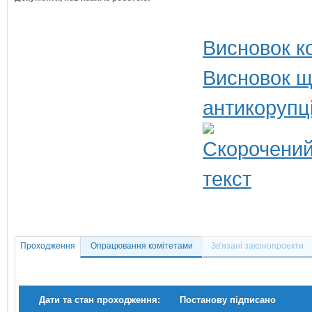
Висновок ко
Висновок щ
антикорупц
Проходження
Опрацювання комітетами
Зв'язані законопроекти
Дати та стан проходження:
Постанову підписано