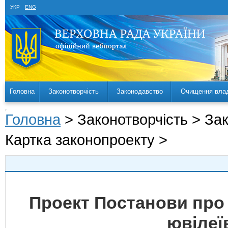
УКР
ENG
Головна
Законотворчість
Законодавство
Очищення вла
Головна
> Законотворчість > За
Картка законопроекту >
Проект Постанови про 
ювілеїв