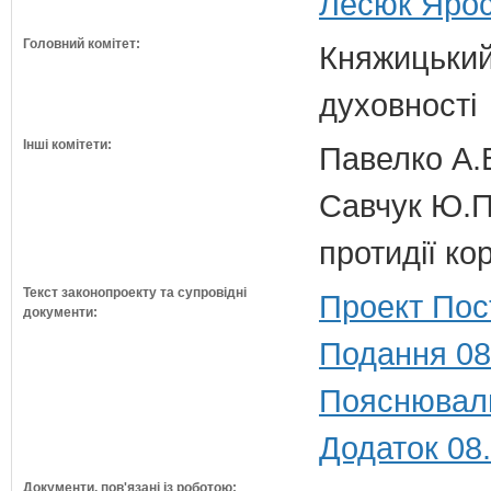
Лесюк Ярос
Головний комітет:
Княжицький 
духовності
Інші комітети:
Павелко А.
Савчук Ю.П.
протидії кор
Текст законопроекту та супровідні
Проект Пос
документи:
Подання 08
Пояснюваль
Додаток 08
Документи, пов'язані із роботою: