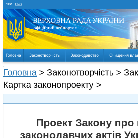
УКР
ENG
Головна
Законотворчість
Законодавство
Очищення вла
Головна
> Законотворчість > За
Картка законопроекту >
Проект Закону про 
законодавчих актів У