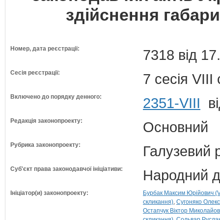
здійснення габар
Номер, дата реєстрації:
7318 від 17
Сесія реєстрації:
7 сесія VII
Включено до порядку денного:
2351-VIII
ві
Редакція законопроекту:
Основний
Рубрика законопроекту:
Галузевий 
Суб'єкт права законодавчої ініціативи:
Народний д
Ініціатор(и) законопроекту:
Бурбак Максим Юрійович (VI
скликання)
Сугоняко Олекс
Остапчук Віктор Миколайови
скликання)
Сольвар Руслан