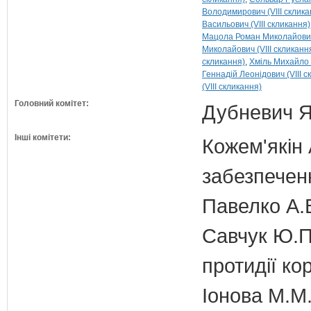
Володимирович (VIII склика
Васильович (VIII скликання)
Мацола Роман Миколайович 
Миколайович (VIII скликанн
скликання)
Хміль Михайло 
Геннадій Леонідович (VIII с
(VIII скликання)
Головний комітет:
Дубневич Я.
Інші комітети:
Кожем'якін 
забезпечен
Павелко А.
Савчук Ю.П.
протидії кор
Іонова М.М.