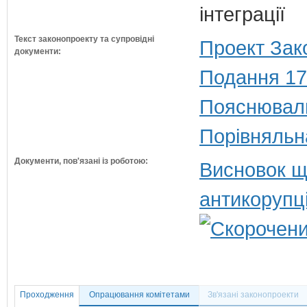
інтеграції
Текст законопроекту та супровідні
Проект Зак
документи:
Подання 17
Пояснюваль
Порівняльн
Документи, пов'язані із роботою:
Висновок щ
антикорупц
Проходження
Опрацювання комітетами
Зв'язані законопроекти