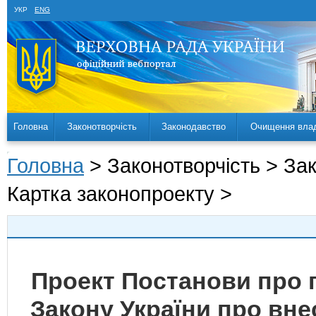
УКР
ENG
Головна
Законотворчість
Законодавство
Очищення вла
Головна
> Законотворчість > За
Картка законопроекту >
Проект Постанови про 
Закону України про вне