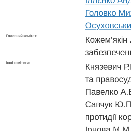
Іллєнко Анд
Головко Ми
Осуховський
Головний комітет:
Кожем'якін 
забезпечен
Інші комітети:
Князевич Р.
та правосу
Павелко А.
Савчук Ю.П.
протидії кор
Іонова М.М.