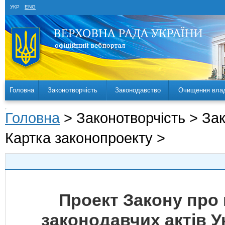
УКР
ENG
Головна
Законотворчість
Законодавство
Очищення вла
Головна
> Законотворчість > За
Картка законопроекту >
Проект Закону про 
законодавчих актів У