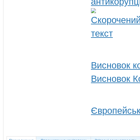
антикорупц
Висновок ко
Висновок Ко
Європейськ