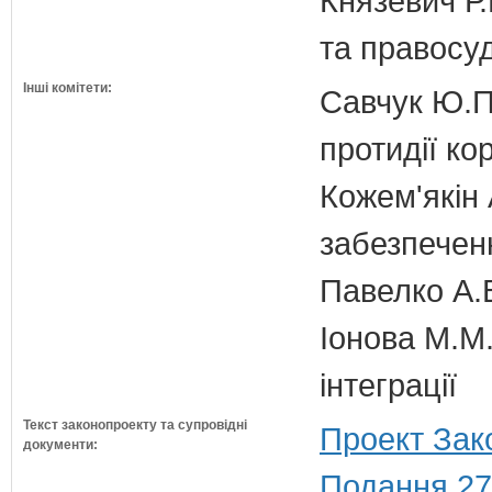
Князевич Р.
та правосу
Інші комітети:
Савчук Ю.П.
протидії кор
Кожем'якін 
забезпечен
Павелко А.
Іонова М.М.
інтеграції
Текст законопроекту та супровідні
Проект Зак
документи:
Подання 27