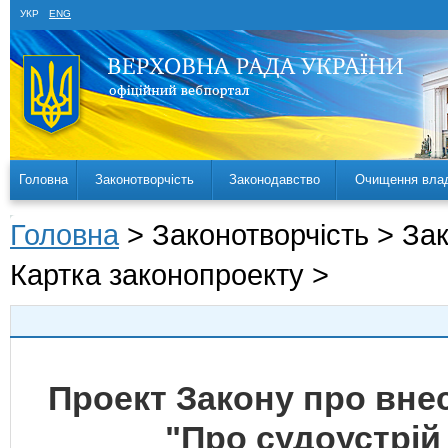
УКР
ENG
Головна
Законотворчість
Законодавство
Очищення вла
Головна
> Законотворчість > За
Картка законопроекту >
Проект Закону про внес
"Про судоустрій 