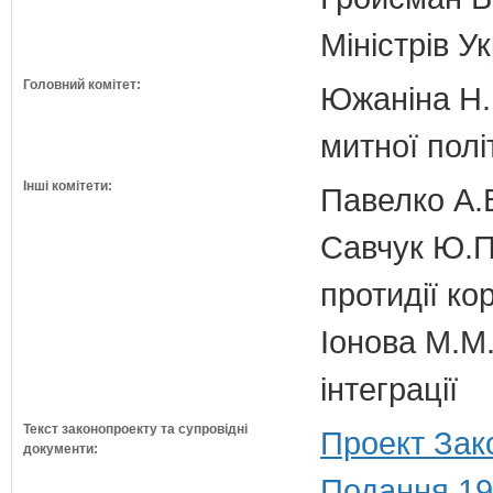
Міністрів У
Головний комітет:
Южаніна Н.П
митної полі
Інші комітети:
Павелко А.
Савчук Ю.П.
протидії кор
Іонова М.М.
інтеграції
Текст законопроекту та супровідні
Проект Зак
документи:
Подання 19