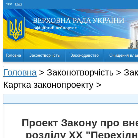
УКР
ENG
Головна
Законотворчість
Законодавство
Очищення вла
Головна
> Законотворчість > За
Картка законопроекту >
Проект Закону про вне
розділу XX "Перехід