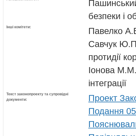
Пашинський
безпеки і о
Інші комітети:
Павелко А.
Савчук Ю.П.
протидії кор
Іонова М.М.
інтеграції
Текст законопроекту та супровідні
Проект Зак
документи:
Подання 05
Пояснюваль