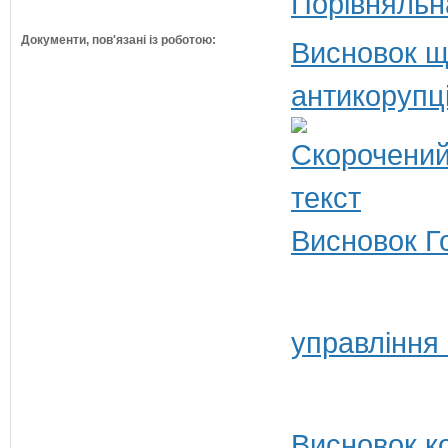
Порівняльн
Документи, пов'язані із роботою:
Висновок щ
антикорупц
Висновок Г
управління
Висновок ко