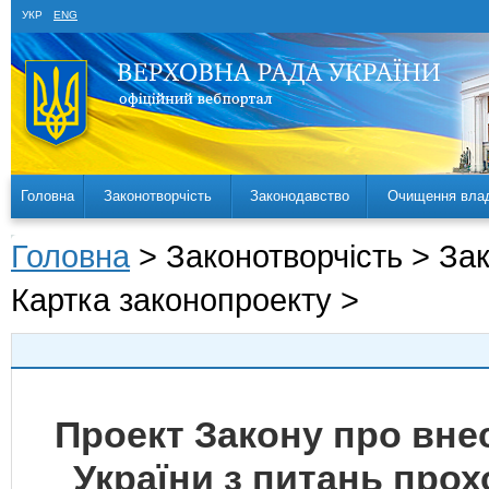
УКР
ENG
Головна
Законотворчість
Законодавство
Очищення вла
Головна
> Законотворчість > За
Картка законопроекту >
Проект Закону про внес
України з питань про